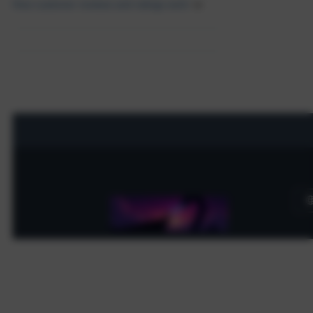
How customer reviews and ratings work