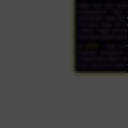
Dalam dunia sains modern, 
disalahpahami. Pada e
perpindahan energi dari sat
mencakup segala hal mul
matahari hingga gelomban
komunikasi nirkabel global.
Di
BOS67
, kami berfo
kuantitatif. Transparansi 
menghilangkan stigma neg
sains yang kuat di tengah