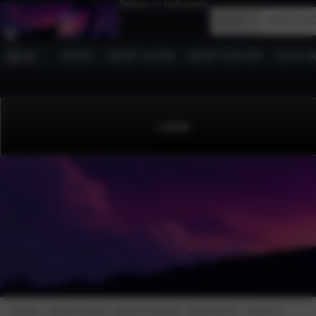
Deliver to
Indonesia
BOS67
BOS67
BOS67 LOGIN
BOS67 DAFTAR
TOTO S
All
LOGIN
›
›
›
›
BOS67
BOS67 LOGIN
BOS67 DAFTAR
SITUS SLOT
SLOT777