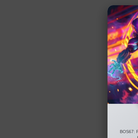
BOS67: P