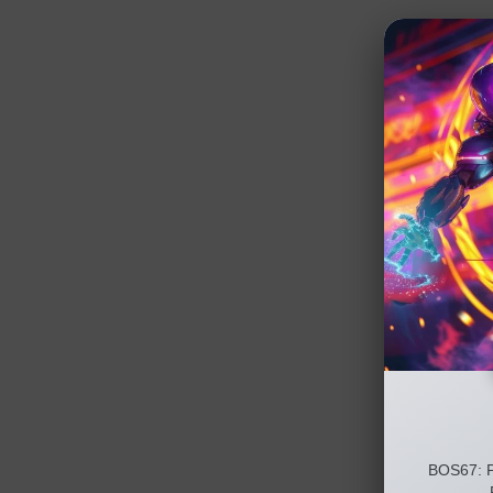
BOS67: P