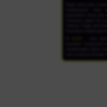
Dalam dunia sains modern, 
disalahpahami. Pada e
perpindahan energi dari sat
mencakup segala hal mul
matahari hingga gelomban
komunikasi nirkabel global.
Di
BOS67
, kami berfo
kuantitatif. Transparansi 
menghilangkan stigma neg
sains yang kuat di tengah