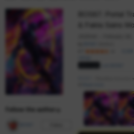
BOS67: Portal Tr
& Fakta Sains M
JIGRAK – Febuary 28,
by
BOS67
(Author)
4.7
8,258
ratings
Editors' pick
Link BOS67
BOS67
- Dapatkan bocoran ma
SLOT777 dengan peluang ke
Read more
Follow the author
BOS67
Follow