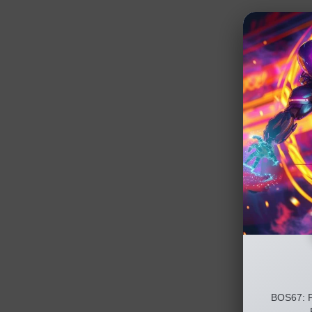
BOS67: P