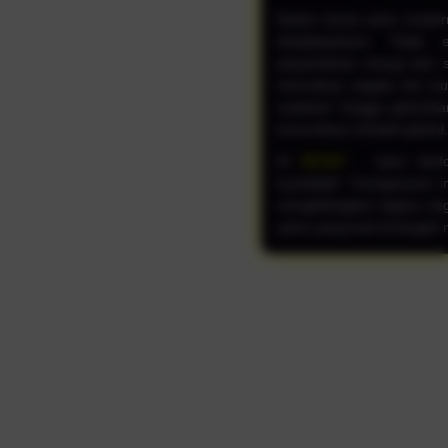
Dalam dunia sains modern, 
disalahpahami. Pada e
perpindahan energi dari sat
mencakup segala hal mul
matahari hingga gelomban
komunikasi nirkabel global.
Di
BOS67
, kami berfo
kuantitatif. Transparansi 
menghilangkan stigma neg
sains yang kuat di tengah