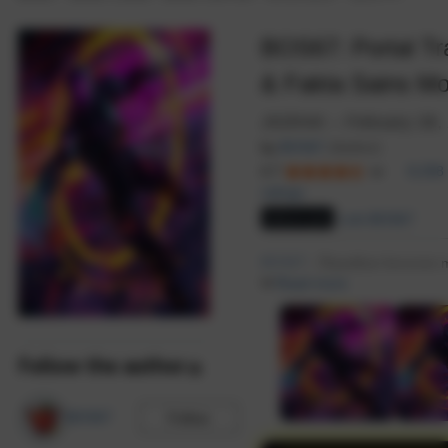
BOS67: Portal Tr
& Fakta Sains M
JIGRAK – Febuary 28,
by
BOS67
(Author)
4.7
8,258
ratings
Editors' pick
Link BOS67
BOS67
- Dapatkan bocoran ma
SLOT777 dengan peluang ke
Read more
Follow the author
BOS67
Follow