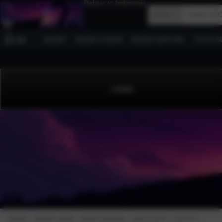
Deliver to
Indonesia
BOS67
BOS67
BOS67 LOGIN
BOS67 DAFTAR
TOTO S
All
LOGIN
›
›
›
›
BOS67
BOS67 LOGIN
BOS67 DAFTAR
SITUS SLOT
SLOT777