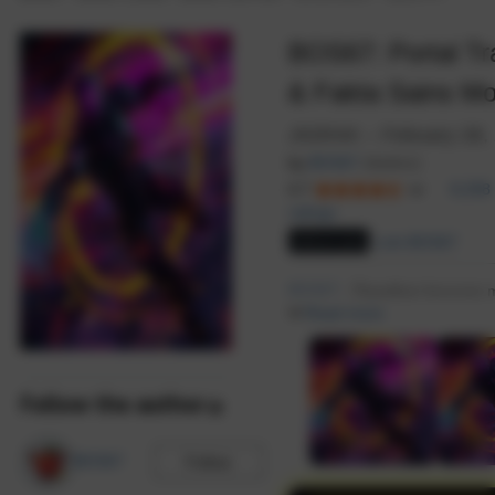
BOS67: Portal Tr
& Fakta Sains M
JIGRAK – Febuary 28,
by
BOS67
(Author)
4.7
8,258
ratings
Editors' pick
Link BOS67
BOS67
- Dapatkan bocoran ma
SLOT777 dengan peluang ke
Read more
Follow the author
BOS67
Follow