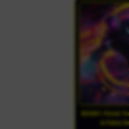
BOS67: Portal Tr
& Fakta S