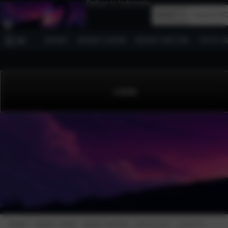
Deliver to
Indonesia
BOS67
BOS67
BOS67 LOGIN
BOS67 DAFTAR
TOTO S
All
LOGIN
›
›
›
›
BOS67
BOS67 LOGIN
BOS67 DAFTAR
SITUS SLOT
SLOT777