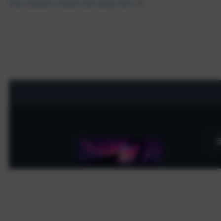
How customer reviews and ratings work