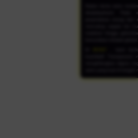
Dalam dunia sains modern, 
disalahpahami. Pada e
perpindahan energi dari sat
mencakup segala hal mul
matahari hingga gelomban
komunikasi nirkabel global.
Di
BOS67
, kami berfo
kuantitatif. Transparansi 
menghilangkan stigma neg
sains yang kuat di tengah