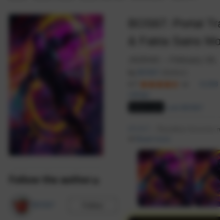
BOS67: Portal Tr
& Fakta Sains M
JIGRAK – Febuary 28,
by
BOS67
(Author)
4.7
8,258
ratings
Editors' pick
Link BOS67
BOS67
- Dapatkan bocoran ma
SLOT777 dengan peluang ke
Read more
Follow the author
BOS67
Follow