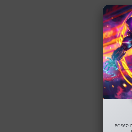
BOS67: P