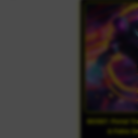
BOS67: Portal Tr
& Fakta S