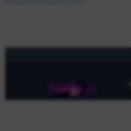
How customer reviews and ratings work