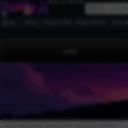
Deliver to
Indonesia
BOS67
BOS67
BOS67 LOGIN
BOS67 DAFTAR
TOTO S
All
LOGIN
›
›
›
›
BOS67
BOS67 LOGIN
BOS67 DAFTAR
SITUS SLOT
SLOT777