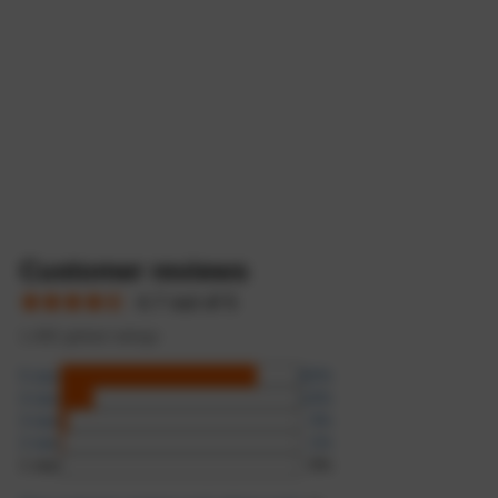
Customer reviews
4.7 out of 5
1,482 global ratings
5 star
82%
4 star
14%
3 star
3%
2 star
1%
1 star
0%